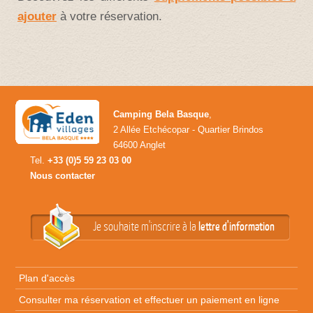
ajouter
à votre réservation.
Camping Bela Basque
,
2 Allée Etchécopar - Quartier Brindos
64600 Anglet
Tel.
+33 (0)5 59 23 03 00
Nous contacter
Je souhaite m'inscrire à la
lettre d'information
Plan d'accès
Consulter ma réservation et effectuer un paiement en ligne