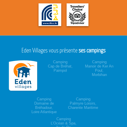
Eden Villages vous présente
ses campings
Camping
Camping
Cap de Bréhat,
Manoir de Ker An
Paimpol
Poul,
Morbihan
Camping
Camping
Domaine de
Palmyre Loisirs,
Bréhadour,
Charente Maritime
Loire Atlantique
Camping
L’Océan & Spa,