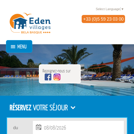
Select Language
▼
+33 (0)5 59 23 03 00
MENU
Rejoignez-nous sur
RÉSERVEZ
VOTRE SÉJOUR
du