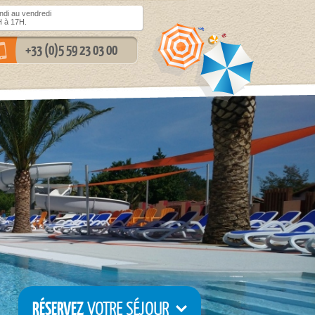
di au vendredi
 à 17H.
+33 (0)5 59 23 03 00
RÉSERVEZ
VOTRE SÉJOUR