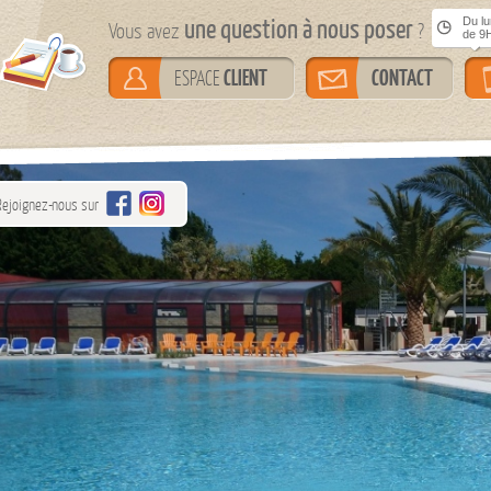
une question à nous poser
Du lun
Vous avez
?
de 9H
CLIENT
CONTACT
ESPACE
Rejoignez-nous sur