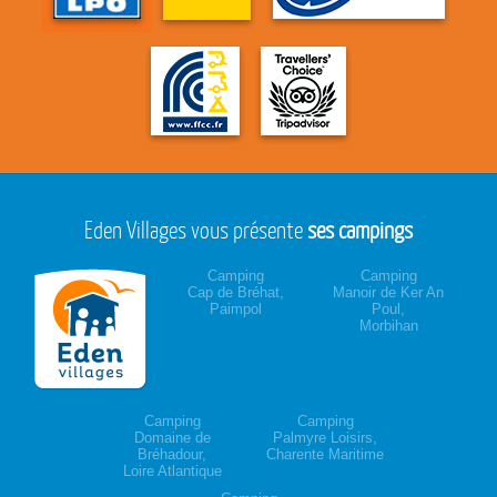
Eden Villages vous présente
ses campings
Camping
Camping
Cap de Bréhat,
Manoir de Ker An
Paimpol
Poul,
Morbihan
Camping
Camping
Domaine de
Palmyre Loisirs,
Bréhadour,
Charente Maritime
Loire Atlantique