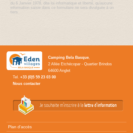
du 6 Janvier 1978, dite loi informatique et liberté, qu'aucune
information saisie dans ce formulaire ne sera divulguée à un
tiers.
Camping Bela Basque
,
2 Allée Etchécopar - Quartier Brindos
64600 Anglet
Tel.
+33 (0)5 59 23 03 00
Nous contacter
Je souhaite m'inscrire à la
lettre d'information
Plan d'accès