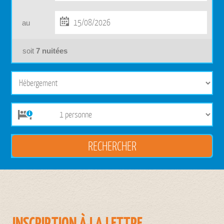
au
soit
7
nuitées
INSCRIPTION À LA LETTRE