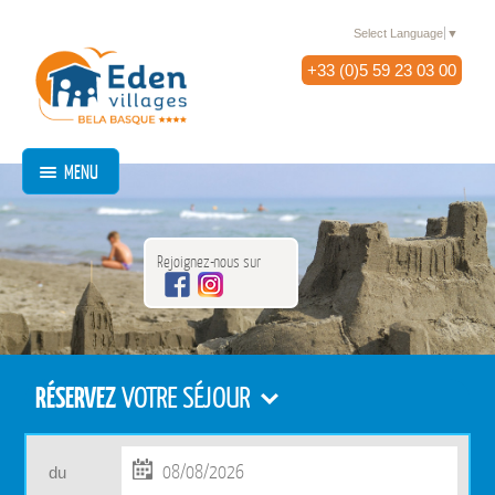
Select Language
▼
+33 (0)5 59 23 03 00
MENU
Rejoignez-nous sur
RÉSERVEZ
VOTRE SÉJOUR
du