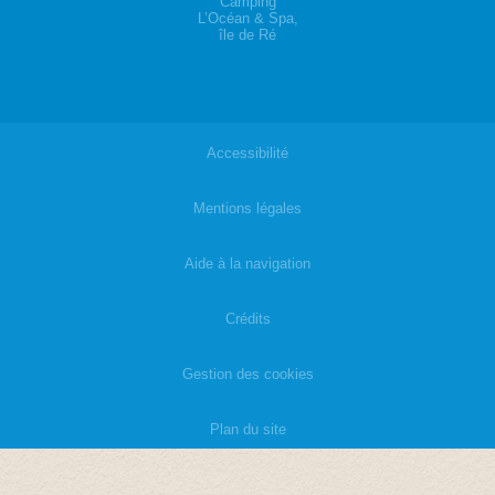
Camping
L’Océan & Spa,
île de Ré
Accessibilité
|
Mentions légales
|
Aide à la navigation
|
Crédits
|
Gestion des cookies
|
Plan du site