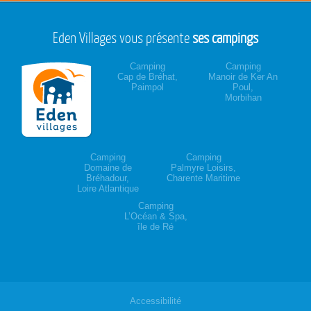
Eden Villages vous présente
ses campings
Camping
Camping
Cap de Bréhat,
Manoir de Ker An
Paimpol
Poul,
Morbihan
Camping
Camping
Domaine de
Palmyre Loisirs,
Bréhadour,
Charente Maritime
Loire Atlantique
Camping
L’Océan & Spa,
île de Ré
Accessibilité