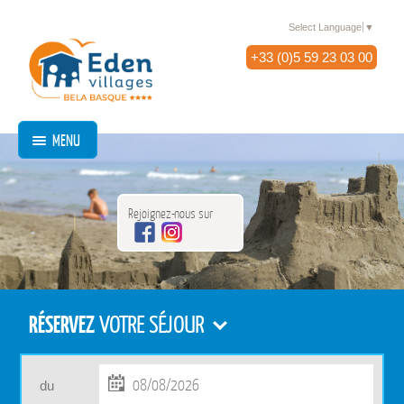
Select Language
▼
+33 (0)5 59 23 03 00
MENU
Rejoignez-nous sur
RÉSERVEZ
VOTRE SÉJOUR
du