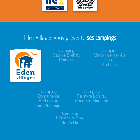
Eden Villages vous présente
ses campings
Camping
Camping
Cap de Bréhat,
Manoir de Ker An
Paimpol
Poul,
Morbihan
Camping
Camping
Domaine de
Palmyre Loisirs,
Bréhadour,
Charente Maritime
Loire Atlantique
Camping
L’Océan & Spa,
île de Ré