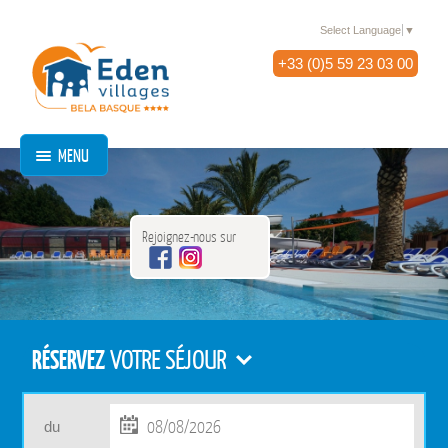
Select Language
▼
+33 (0)5 59 23 03 00
MENU
Rejoignez-nous sur
RÉSERVEZ
VOTRE SÉJOUR
du