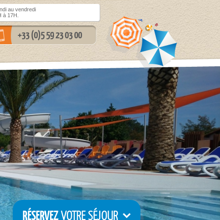
di au vendredi
 à 17H.
+33 (0)5 59 23 03 00
RÉSERVEZ
VOTRE SÉJOUR