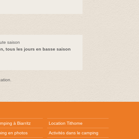
ute saison
n, tous les jours en basse saison
ation.
mping à Biarritz
Location Tithome
ing en photos
Activités dans le camping