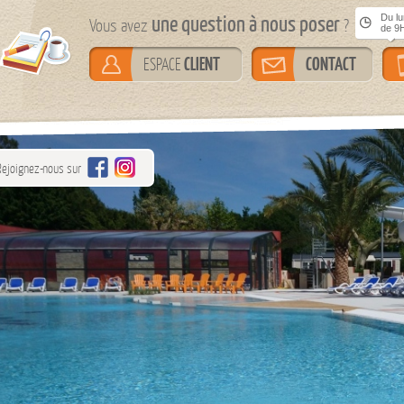
une question à nous poser
Du lun
Vous avez
?
de 9H
CLIENT
CONTACT
ESPACE
Rejoignez-nous sur