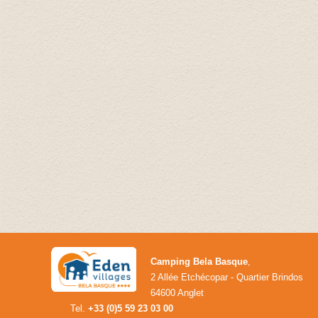
Camping Bela Basque
,
2 Allée Etchécopar - Quartier Brindos
64600 Anglet
Tel.
+33 (0)5 59 23 03 00