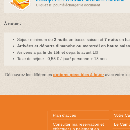
Cliquez ici pour télécharger le document
À noter :
Séjour minimum de
2 nuits
en basse saison et
7 nuits
en ha
Arrivées et départs dimanche ou mercredi en haute saiso
Arrivées à partir de 16h et départs avant 10h
Taxe de séjour : 0,55 € / jour/ personne + 18 ans
Découvrez les différentes
options possibles à louer
avec votre loc
Plan d'accès
Votre Ca
Consulter ma réservation et
Le Camp
effectuer un paiement en