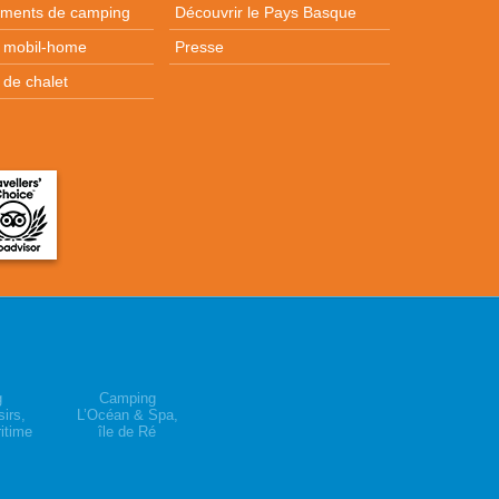
ments de camping
Découvrir le Pays Basque
n mobil-home
Presse
 de chalet
g
Camping
irs,
L’Océan & Spa,
itime
île de Ré