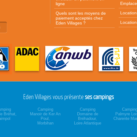
Emplace
ligne
Locatio
Quels sont les moyens de
paiement acceptés chez
Location
Eden Villages ?
n
Eden Villages vous présente
ses campings
mping
Camping
Camping
Campin
e Bréhat,
Manoir de Ker An
Domaine de
Palmyre Lois
impol
Poul,
Bréhadour,
Charente Mar
Morbihan
Loire Atlantique