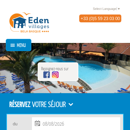
Select Language
▼
+33 (0)5 59 23 03 00
MENU
Rejoignez-nous sur
RÉSERVEZ
VOTRE SÉJOUR
du