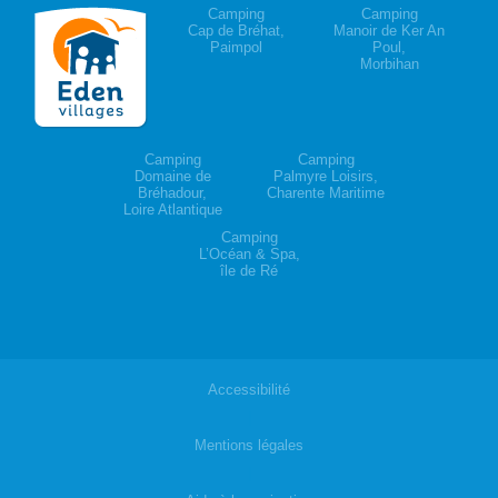
Camping
Camping
Cap de Bréhat,
Manoir de Ker An
Paimpol
Poul,
Morbihan
Camping
Camping
Domaine de
Palmyre Loisirs,
Bréhadour,
Charente Maritime
Loire Atlantique
Camping
L’Océan & Spa,
île de Ré
Accessibilité
|
Mentions légales
|