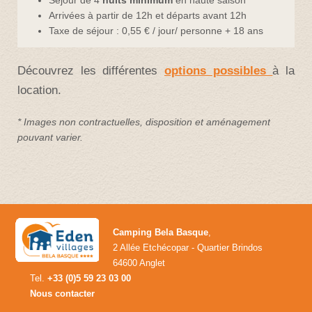
Séjour de 4
nuits minimum
en haute saison
Arrivées à partir de 12h et départs avant 12h
Taxe de séjour : 0,55 € / jour/ personne + 18 ans
Découvrez les différentes
options possibles
à la
location.
* Images non contractuelles, disposition et aménagement
pouvant varier.
Camping Bela Basque
,
2 Allée Etchécopar - Quartier Brindos
64600 Anglet
Tel.
+33 (0)5 59 23 03 00
Nous contacter