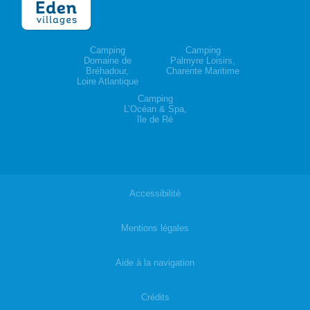
Camping
Camping
Domaine de
Palmyre Loisirs,
Bréhadour,
Charente Maritime
Loire Atlantique
Camping
L’Océan & Spa,
île de Ré
Accessibilité
|
Mentions légales
|
Aide à la navigation
|
Crédits