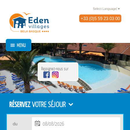
Select Language
▼
+33 (0)5 59 23 03 00
MENU
Rejoignez-nous sur
RÉSERVEZ
VOTRE SÉJOUR
du